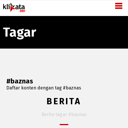
Semangat
Inovasi
-
Tagar
KliKata.co.id
#baznas
Daftar konten dengan tag #baznas
BERITA
Berita tagar #baznas