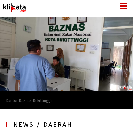
Semangat
Inovasi
-
KliKata.co.id
Kantor Baznas Bukittinggi
NEWS / DAERAH