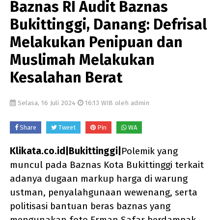
Baznas RI Audit Baznas
Bukittinggi, Danang: Defrisal
Melakukan Penipuan dan
Muslimah Melakukan
Kesalahan Berat
Selasa, 16 Juli 2024
16:13 WIB oleh admin
Share
Tweet
Pin
WA
Klikata.co.id|Bukittinggi|
Polemik yang
muncul pada Baznas Kota Bukittinggi terkait
adanya dugaan markup harga di warung
ustman, penyalahgunaan wewenang, serta
politisasi bantuan beras baznas yang
mengunakan foto Erman Safar berdampak