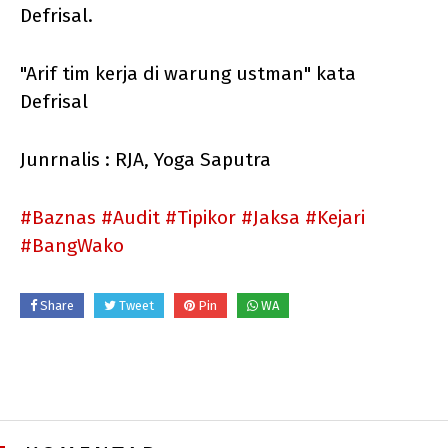
Defrisal.
"Arif tim kerja di warung ustman" kata
Defrisal
Junrnalis : RJA, Yoga Saputra
#Baznas
#Audit
#Tipikor
#Jaksa
#Kejari
#BangWako
Share
Tweet
Pin
WA