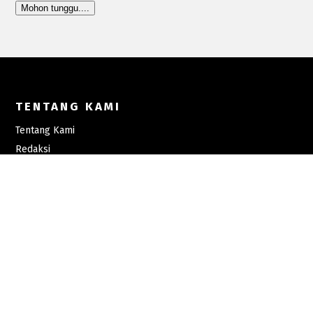
Mohon tunggu....
TENTANG KAMI
Tentang Kami
Redaksi
Kontak
Pedoman Media Siber
Iklan
Karir
MENU UTAMA