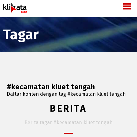
Semangat
Inovasi
-
Tagar
KliKata.co.id
#kecamatan kluet tengah
Daftar konten dengan tag #kecamatan kluet tengah
BERITA
Berita tagar #kecamatan kluet tengah