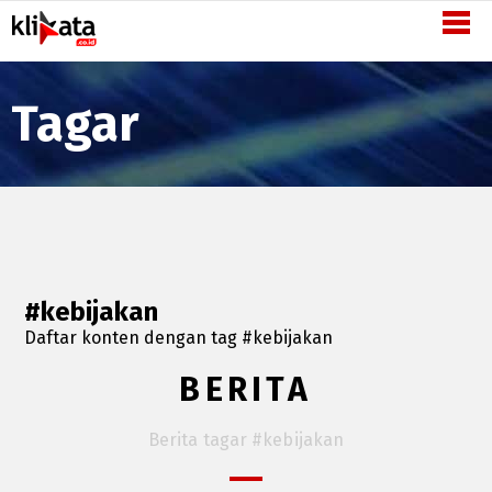
Semangat
Inovasi
-
Tagar
KliKata.co.id
#kebijakan
Daftar konten dengan tag #kebijakan
BERITA
Berita tagar #kebijakan