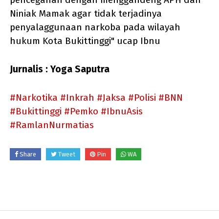
Niniak Mamak agar tidak terjadinya
penyalaggunaan narkoba pada wilayah
hukum Kota Bukittinggi" ucap Ibnu
Jurnalis : Yoga Saputra
#Narkotika
#Inkrah
#Jaksa
#Polisi
#BNN
#Bukittinggi
#Pemko
#IbnuAsis
#RamlanNurmatias
Share
Tweet
Pin
WA